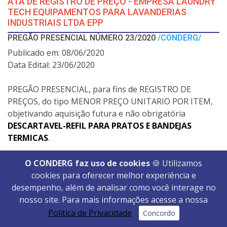
ATA DE REGISTRO DE PREÇO - EMPRESA LAUNDRY
TECH EQUIPAMENTOS PARA LAVANDERIAS
INDUSTRIAIS LTDA EPP
PREGÃO PRESENCIAL NÚMERO 23/2020
/CONDERG/
Publicado em: 08/06/2020
Data Edital: 23/06/2020
PREGÃO PRESENCIAL, para fins de REGISTRO DE
PREÇOS, do tipo MENOR PREÇO UNITARIO POR ITEM,
objetivando aquisição futura e não obrigatória
DESCARTAVEL-REFIL PARA PRATOS E BANDEJAS
TERMICAS
.
EDITAL
O CONDERG faz uso de cookies
🍪 Utilizamos
cookies para oferecer melhor experiência e
HOMOLOGAÇÃO
desempenho, além de analisar como você interage no
ATA DE REGISTRO DE PREÇO - EMPRESA
nosso site. Para mais informações acesse a nossa
BANPLAST COMERCIO DE EMBALAGENS LTDA EPP
Politica de Privacidade
Concordo
PREGÃO PRESENCIAL NÚMERO 22/2020
/CONDERG/